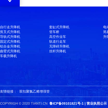
自行走升降机
套缸式升降机
电
剪叉式升降机
登车桥
简
导轨式升降机
高空作业车
升
固定式升降机
轨道行走车
铝合金升降机
无障碍升降机
曲臂式升降机
丝杆升降机
车载升降机
友情链接：
双扣聚氯乙烯增强管
COPYRIGH © 2020 TIANTI.CN
鲁ICP备09101821号-1
|
营业执照公示