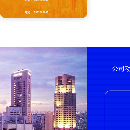
内贸：18562085757
外贸：15552882695
QQ：87965677
公司