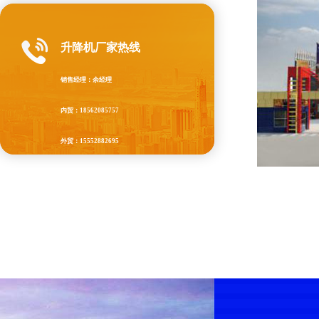
升降机厂家热线
销售经理：余经理
内贸：18562085757
外贸：15552882695
QQ：87965677