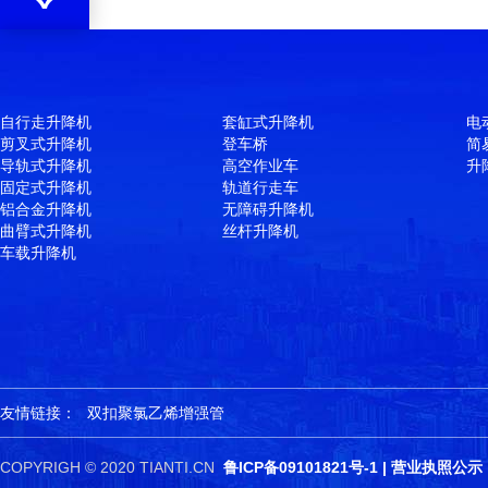
自行走升降机
套缸式升降机
电
剪叉式升降机
登车桥
简
导轨式升降机
高空作业车
升
固定式升降机
轨道行走车
铝合金升降机
无障碍升降机
曲臂式升降机
丝杆升降机
车载升降机
友情链接：
双扣聚氯乙烯增强管
COPYRIGH © 2020 TIANTI.CN
鲁ICP备09101821号-1
|
营业执照公示