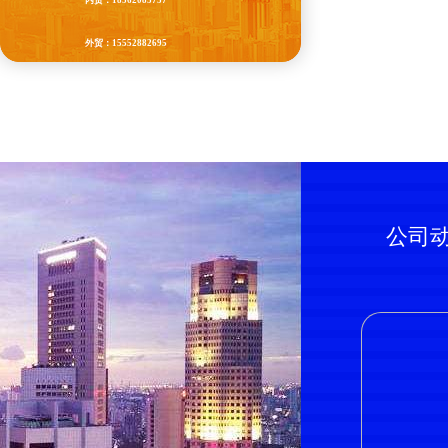
内贸：18562085757
外贸：15552882695
QQ：87965677
公司