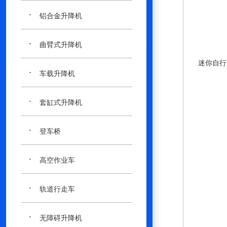
·
铝合金升降机
·
曲臂式升降机
迷你自行
·
车载升降机
·
套缸式升降机
·
登车桥
·
高空作业车
·
轨道行走车
·
无障碍升降机