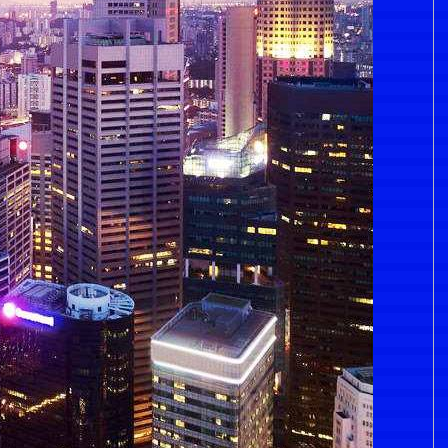
济南企业英才高级研修班的领导和同学们莅临公司指导检查
华北升降平台制造有限公司科技协会第一次会员代表大会
李庶森书记及其他领导莅临公司检查指导工作
济阳分局徐科长一行来华北平台公司检查指导有关评问题
济南市企业协会董光利副会长等领导莅临公司指导工作
济南市委智库专家及回河镇卢波书记莅临我公司参观