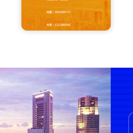
内贸：18562085757
外贸：15552882695
QQ：87965677