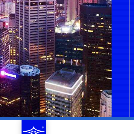
济南企业英才高级研修班的领导和同学们莅临公司指导检查
华北升降平台制造有限公司科技协会第一次会员代表大会
李庶森书记及其他领导莅临公司检查指导工作
济阳分局徐科长一行来华北平台公司检查指导有关评问题
济南市企业协会董光利副会长等领导莅临公司指导工作
济南市委智库专家及回河镇卢波书记莅临我公司参观