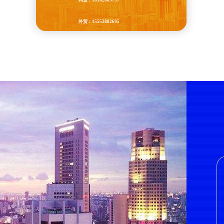
内贸：18562085757
外贸：15552882695
QQ：87965677